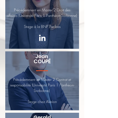
Précédemment en Master 2 Droit des
affaires
(Université Paris 1 Panthéon-Sorbonne)
Stage à la BNP Paribas
Jean
COUPÉ
Précédemment en Master 2 Contrat et
responsabilité
(Université Paris 1 Panthéon-
Sorbonne)
Stage chez Alerion
Gerald