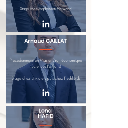
Stage chez Stephenson Harwood
Arnaud CAILLAT
Précédemment en Master Droit économique
(Sciences Po Paris)
Stage chez Linklaters puis chez Freshfields
Lena
HAFID