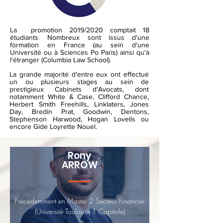
La promotion 2019/2020 comptait 18
étudiants
.
Nombreux sont issus d'une
formation en France (au sein d'une
Université ou à Sciences Po Paris) ainsi qu'à
l'étranger (Columbia Law School).
La grande majorité d'entre eux ont effectué
un ou plusieurs stages au sein de
prestigieux Cabinets d'Avocats, dont
notamment White & Case, Clifford Chance,
Herbert Smith Freehills, Linklaters, Jones
Day, Bredin Prat, Goodwin, Dentons,
Stephenson Harwood, Hogan Lovells ou
encore Gide Loyrette Nouel.
Rony
ARROW
Précédemment en Master 2 Secteur Financier
(Université Toulouse 1 Capitole)