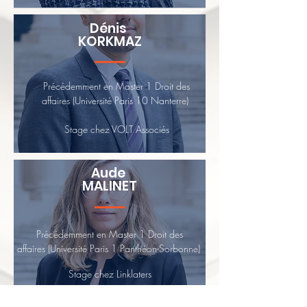
Dénis
KORKMAZ
Précédemment en Master 1 Droit des
affaires (Université Paris 10 Nanterre)
Stage chez VOLT Associés
Aude
MALINET
Précédemment en Master 1 Droit des
affaires
(Université Paris 1 Panthéon-Sorbonne)
Stage chez Linklaters