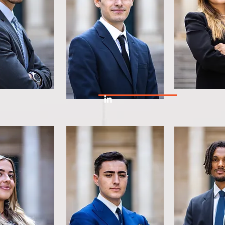
Stage chez Darrois Villley Maillot
Brochier