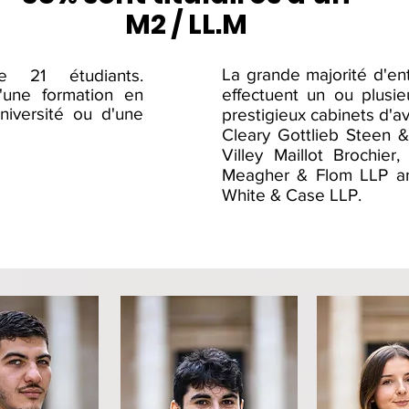
M2 / LL.M
La grande majorité d'en
e 21 étudiants.
'une formation en
effectuent un ou plusi
niversité ou d
'une
prestigieux cabinets d'
Cleary Gottlieb Steen &
Villey Maillot Brochier
Meagher & Flom LLP and
White & Case LLP.
Précédemment au Magistère
Juriste d'Affaires (DJCE) - Paris II